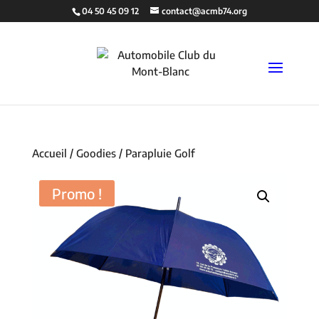
04 50 45 09 12
contact@acmb74.org
Accueil
/
Goodies
/ Parapluie Golf
Promo !