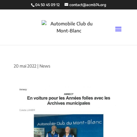
04 50 45 09 12
contact@acmb74.org
20 mai 2022
|
News