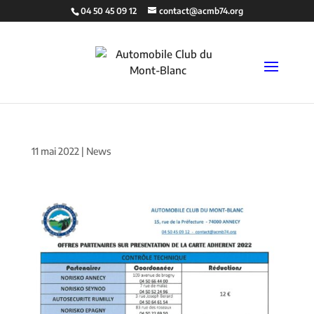
04 50 45 09 12
contact@acmb74.org
11 mai 2022
|
News