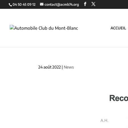
04 50 45 09 12
contact@acmb74.org
ACCUEIL
24 août 2022
|
News